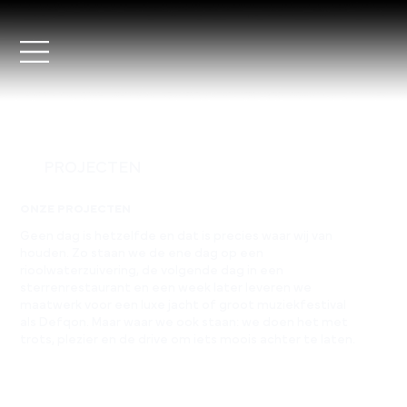
PROJECTEN
ONZE PROJECTEN
Geen dag is hetzelfde en dat is precies waar wij van
houden. Zo staan we de ene dag op een
rioolwaterzuivering, de volgende dag in een
sterrenrestaurant en een week later leveren we
maatwerk voor een luxe jacht of groot muziekfestival
als Defqon. Maar waar we ook staan: we doen het met
trots, plezier en de drive om iets moois achter te laten.