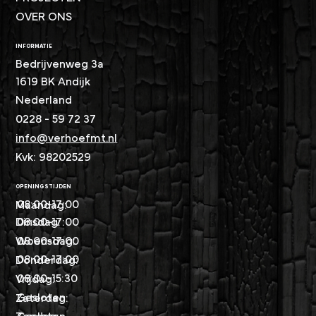
OVER ONS
INFORMATIE
Bedrijvenweg 3a
1619 BK Andijk
Nederland
0228 - 59 72 37​
info@verhoefmt.nl
Kvk: 98202529
OPENINGSTIJDEN
08:00-17:00
Maandag:
08:00-17:00
Dinsdag:
08:00-17:00
Woensdag:
08:00-17:00
Donderdag:
08:00-15:30
Vrijdag:
Gesloten
Zaterdag: