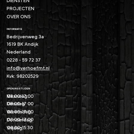
DIENSTEN
PROJECTEN
OVER ONS
INFORMATIE
Bedrijvenweg 3a
1619 BK Andijk
Nederland
0228 - 59 72 37​
info@verhoefmt.nl
Kvk: 98202529
OPENINGSTIJDEN
08:00-17:00
Maandag:
08:00-17:00
Dinsdag:
08:00-17:00
Woensdag:
08:00-17:00
Donderdag:
08:00-15:30
Vrijdag: